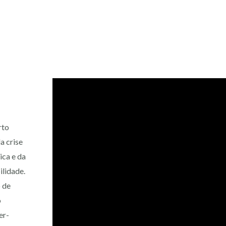
rto
a crise
ica e da
ilidade.
 de
o
er-