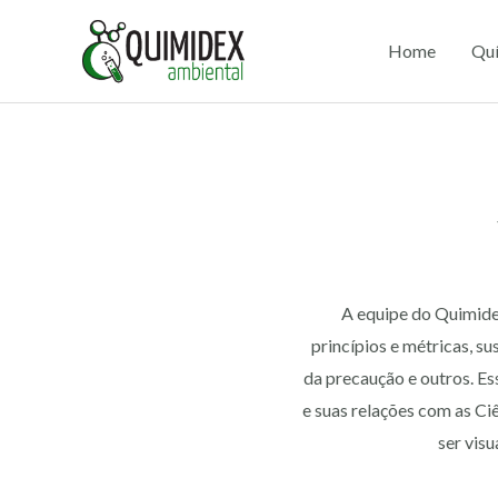
Ir
para
Home
Quí
o
conteúdo
A equipe do Quimide
princípios e métricas, s
da precaução e outros. E
e suas relações com as C
ser vis