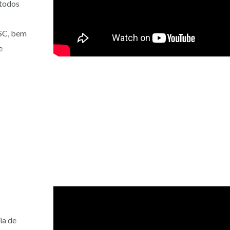
 todos
FSC, bem
e
ia de