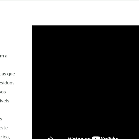
em a
cas que
esíduos
sos
íveis
os
este
rica,