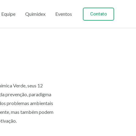
Contato
Equipe
Quimidex
Eventos
s
ímica Verde, seus 12
a da prevenção, paradigma
 dos problemas ambientais
almente, mas também podem
tivação.