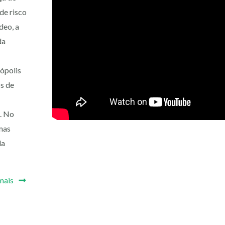
de risco
deo, a
da
ópolis
os de
. No
umas
da
mais