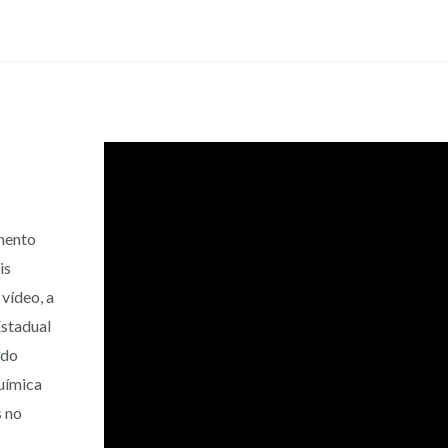
mento
is
vídeo, a
Estadual
 do
uímica
 no