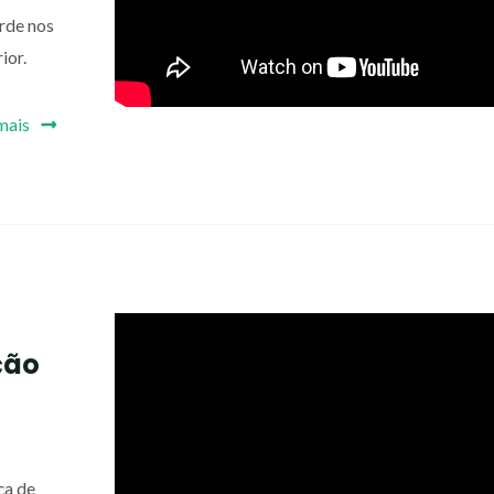
rde nos
ior.
mais
ção
ça de