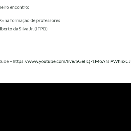
meiro encontro:
VS na formação de professores
berto da Silva Jr. (IFPB)
utube –
https://www.youtube.com/live/SGeIlQ-1MoA?si=Wfinx