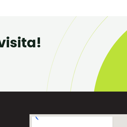
isita!