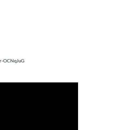
CJr-OCNqJuG