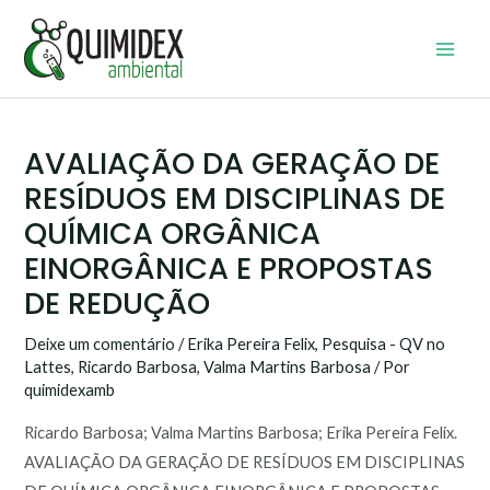
Ir
Main
para
Men
o
conteúdo
Post
navigation
AVALIAÇÃO DA GERAÇÃO DE
RESÍDUOS EM DISCIPLINAS DE
QUÍMICA ORGÂNICA
EINORGÂNICA E PROPOSTAS
DE REDUÇÃO
Deixe um comentário
/
Erika Pereira Felix
,
Pesquisa - QV no
Lattes
,
Ricardo Barbosa
,
Valma Martins Barbosa
/ Por
quimidexamb
Ricardo Barbosa; Valma Martins Barbosa; Erika Pereira Felix.
AVALIAÇÃO DA GERAÇÃO DE RESÍDUOS EM DISCIPLINAS