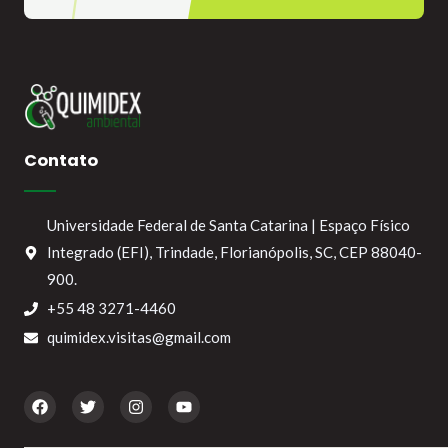
Contato
Universidade Federal de Santa Catarina | Espaço Físico
Integrado (EFI), Trindade, Florianópolis, SC, CEP 88040-
900.
+55 48 3271-4460
quimidex.visitas@gmail.com
F
T
I
Y
a
w
n
o
c
i
s
u
e
t
t
t
b
t
a
u